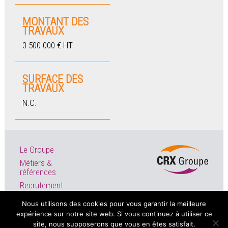
MONTANT DES
TRAVAUX
3 500 000 € HT
SURFACE DES
TRAVAUX
N.C.
Le Groupe
Métiers &
références
Recrutement
Actualités
Nous utilisons des cookies pour vous garantir la meilleure
expérience sur notre site web. Si vous continuez à utiliser ce
site, nous supposerons que vous en êtes satisfait.