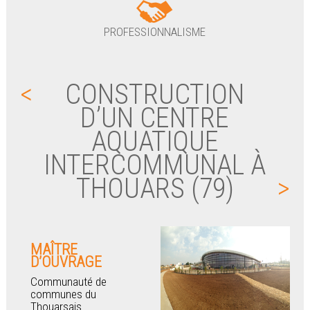
PROFESSIONNALISME
<
CONSTRUCTION
D’UN CENTRE
AQUATIQUE
INTERCOMMUNAL À
THOUARS (79)
>
MAÎTRE
D’OUVRAGE
Communauté de
communes du
Thouarsais