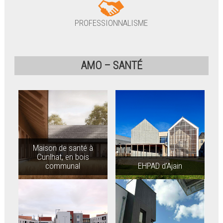
PROFESSIONNALISME
AMO – SANTÉ
Maison de santé à
Cunlhat, en bois
communal
EHPAD d’Ajain