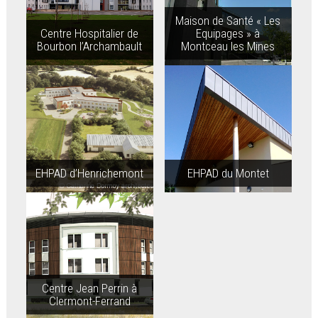
Maison de Santé « Les
Centre Hospitalier de
Equipages » à
Bourbon l’Archambault
Montceau les Mines
EHPAD d’Henrichemont
EHPAD du Montet
Centre Jean Perrin à
Clermont-Ferrand