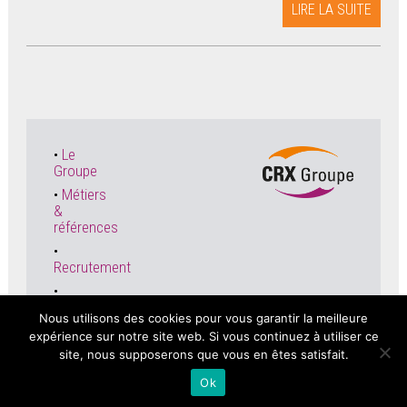
LIRE LA SUITE
Le
Groupe
Métiers
&
références
Recrutement
Actualités
Nous utilisons des cookies pour vous garantir la meilleure
expérience sur notre site web. Si vous continuez à utiliser ce
site, nous supposerons que vous en êtes satisfait.
© Copyright 2020 -
Mentions légales
Ok