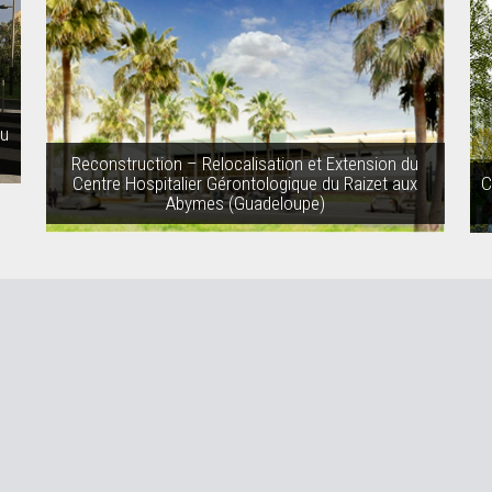
au
Reconstruction – Relocalisation et Extension du
Centre Hospitalier Gérontologique du Raizet aux
C
Abymes (Guadeloupe)