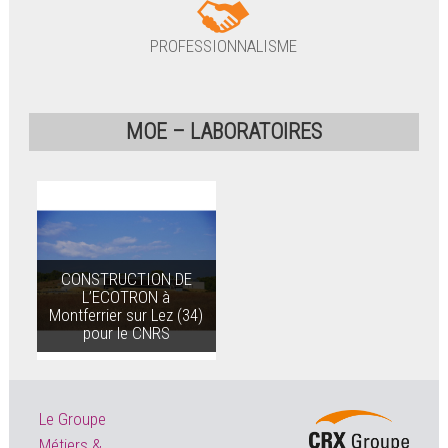
PROFESSIONNALISME
MOE – LABORATOIRES
CONSTRUCTION DE
L’ECOTRON à
Montferrier sur Lez (34)
pour le CNRS
Le Groupe
Métiers &