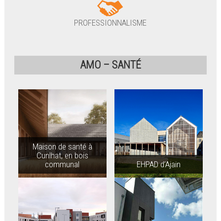
PROFESSIONNALISME
AMO – SANTÉ
Maison de santé à
Cunlhat, en bois
communal
EHPAD d’Ajain