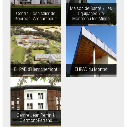
Maison de Santé « Les
Centre Hospitalier de
Equipages » à
Bourbon l’Archambault
Montceau les Mines
EHPAD d’Henrichemont
EHPAD du Montet
Centre Jean Perrin à
Clermont-Ferrand