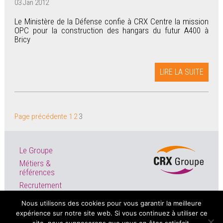
03 Jan 2012
Le Ministère de la Défense confie à CRX Centre la mission
OPC pour la construction des hangars du futur A400 à
Bricy
LIRE LA SUITE
PAGINATION
Page
Page
Page
Page précédente
1
2
3
DES
PUBLICATIONS
Le Groupe
Métiers &
références
Recrutement
Actualités
Nous utilisons des cookies pour vous garantir la meilleure
expérience sur notre site web. Si vous continuez à utiliser ce